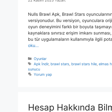
22 Kasım 2025
Yazarı:
Nulls Brawl Apk, Brawl Stars oyuncularının
versiyonudur. Bu versiyon, oyunculara ori
oyun deneyimini farklı bir boyuta taşımayı 
kaynaklara sınırsız erişim imkanı sunması, 
bu tür uygulamaların kullanımıyla ilgili pot
oku…
Kategoriler
Oyunlar
Etiketler
Apk İndir
,
brawl stars
,
brawl stars hile
,
elmas hi
sunucu
Yorum yap
Hesap Hakkında Bilm