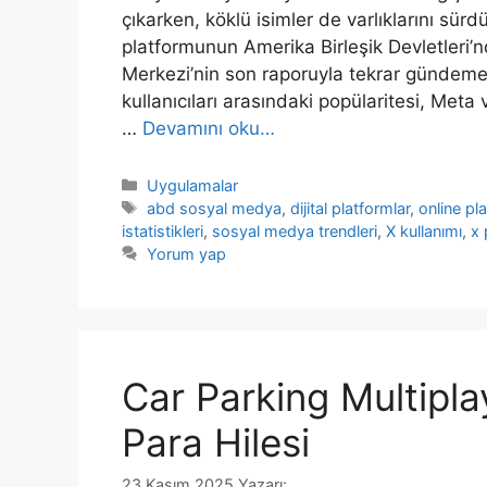
çıkarken, köklü isimler de varlıklarını sü
platformunun Amerika Birleşik Devletleri’
Merkezi’nin son raporuyla tekrar gündeme 
kullanıcıları arasındaki popülaritesi, Meta
…
Devamını oku…
Kategoriler
Uygulamalar
Etiketler
abd sosyal medya
,
dijital platformlar
,
online pl
istatistikleri
,
sosyal medya trendleri
,
X kullanımı
,
x 
Yorum yap
Car Parking Multipl
Para Hilesi
23 Kasım 2025
Yazarı: