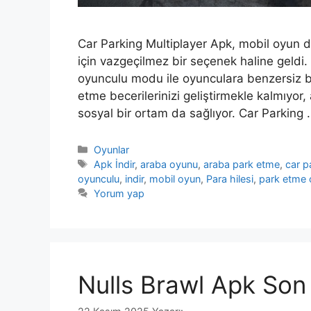
Car Parking Multiplayer Apk, mobil oyun d
için vazgeçilmez bir seçenek haline geldi. 
oyunculu modu ile oyunculara benzersiz b
etme becerilerinizi geliştirmekle kalmıyor
sosyal bir ortam da sağlıyor. Car Parking
Kategoriler
Oyunlar
Etiketler
Apk İndir
,
araba oyunu
,
araba park etme
,
car p
oyunculu
,
indir
,
mobil oyun
,
Para hilesi
,
park etme
Yorum yap
Nulls Brawl Apk Son 