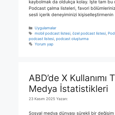
kaybolmak da oldukça kolay. İşte tam bu n
Podcast çalma listeleri, favori bölümlerini
sesli içerik deneyiminizi kişiselleştirmeni
Kategoriler
Uygulamalar
Etiketler
mobil podcast listesi
,
özel podcast listesi
,
Podc
podcast listesi
,
podcast oluşturma
Yorum yap
ABD’de X Kullanımı T
Medya İstatistikleri
23 Kasım 2025
Yazarı:
Sosyal medya dünyası sürekli bir değişim 