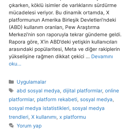
çıkarken, köklü isimler de varlıklarını sürdürme
mücadelesi veriyor. Bu dinamik ortamda, X
platformunun Amerika Birleşik Devletleri’ndeki
(ABD) kullanım oranları, Pew Araştırma
Merkezi’nin son raporuyla tekrar gündeme geldi.
Rapora göre, X’in ABD’deki yetişkin kullanıcıları
arasındaki popülaritesi, Meta ve diğer rakiplerin
yükselişine rağmen dikkat çekici …
Devamını
oku…
Kategoriler
Uygulamalar
Etiketler
abd sosyal medya
,
dijital platformlar
,
online
platformlar
,
platform rekabeti
,
sosyal medya
,
sosyal medya istatistikleri
,
sosyal medya
trendleri
,
X kullanımı
,
x platformu
Yorum yap