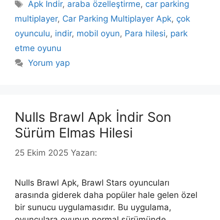
Etiketler
Apk İndir
,
araba özelleştirme
,
car parking
multiplayer
,
Car Parking Multiplayer Apk
,
çok
oyunculu
,
indir
,
mobil oyun
,
Para hilesi
,
park
etme oyunu
Yorum yap
Nulls Brawl Apk İndir Son
Sürüm Elmas Hilesi
25 Ekim 2025
Yazarı:
Nulls Brawl Apk, Brawl Stars oyuncuları
arasında giderek daha popüler hale gelen özel
bir sunucu uygulamasıdır. Bu uygulama,
oyunculara oyunun normal sürümünde