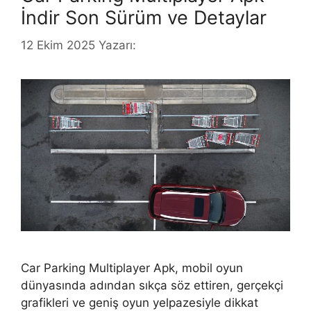
İndir Son Sürüm ve Detaylar
12 Ekim 2025
Yazarı:
Car Parking Multiplayer Apk, mobil oyun
dünyasında adından sıkça söz ettiren, gerçekçi
grafikleri ve geniş oyun yelpazesiyle dikkat