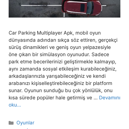
Car Parking Multiplayer Apk, mobil oyun
dünyasında adından sıkça söz ettiren, gerçekçi
sürüş dinamikleri ve geniş oyun yelpazesiyle
öne çıkan bir simülasyon oyunudur. Sadece
park etme becerilerinizi geliştirmekle kalmayıp,
aynı zamanda sosyal etkileşim kurabileceğiniz,
arkadaşlarınızla yarışabileceğiniz ve kendi
arabanızı kişiselleştirebileceğiniz bir platform
sunar. Oyunun sunduğu bu çok yönlülük, onu
kısa sürede popüler hale getirmiş ve …
Devamını
oku…
Kategoriler
Oyunlar