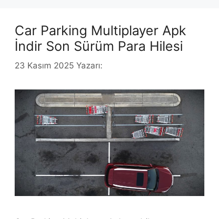
Car Parking Multiplayer Apk
İndir Son Sürüm Para Hilesi
23 Kasım 2025
Yazarı: