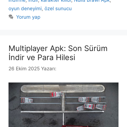
oyun deneyimi
,
özel sunucu
Yorum yap
Multiplayer Apk: Son Sürüm
İndir ve Para Hilesi
26 Ekim 2025
Yazarı: