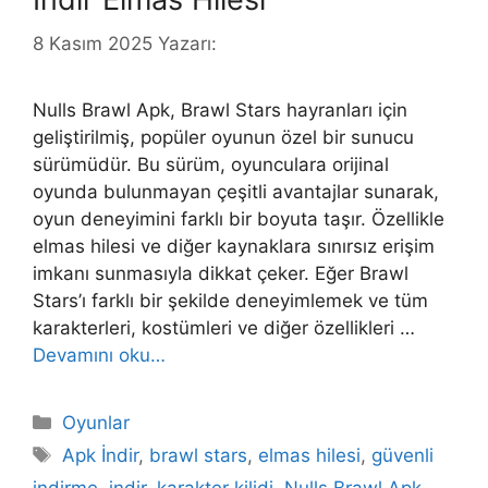
8 Kasım 2025
Yazarı:
Nulls Brawl Apk, Brawl Stars hayranları için
geliştirilmiş, popüler oyunun özel bir sunucu
sürümüdür. Bu sürüm, oyunculara orijinal
oyunda bulunmayan çeşitli avantajlar sunarak,
oyun deneyimini farklı bir boyuta taşır. Özellikle
elmas hilesi ve diğer kaynaklara sınırsız erişim
imkanı sunmasıyla dikkat çeker. Eğer Brawl
Stars’ı farklı bir şekilde deneyimlemek ve tüm
karakterleri, kostümleri ve diğer özellikleri …
Devamını oku…
Kategoriler
Oyunlar
Etiketler
Apk İndir
,
brawl stars
,
elmas hilesi
,
güvenli
indirme
,
indir
,
karakter kilidi
,
Nulls Brawl Apk
,