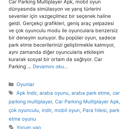
Car Parking Multiplayer Apk, mobil oyun
dünyasında simülasyon ve yarış türlerini
sevenler için vazgeçilmez bir seçenek haline
geldi. Gerçekçi grafikleri, geniş araç yelpazesi
ve çok oyunculu modu ile oyunculara benzersiz
bir deneyim sunuyor. Bu popüler oyun, sadece
park etme becerilerinizi geliştirmekle kalmıyor,
aynı zamanda diğer oyuncularla etkileşim
kurarak sosyal bir ortam da sağlıyor. Car
Parking …
Devamını oku…
Kategoriler
Oyunlar
Etiketler
Apk İndir
,
araba oyunu
,
araba park etme
,
car
parking multiplayer
,
Car Parking Multiplayer Apk
,
çok oyunculu
,
indir
,
mobil oyun
,
Para hilesi
,
park
etme oyunu
Yorum yap