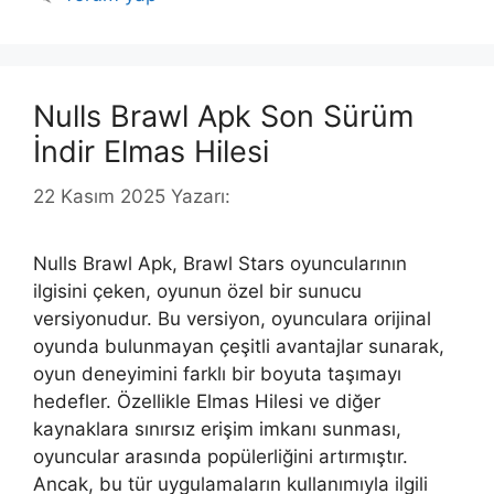
Nulls Brawl Apk Son Sürüm
İndir Elmas Hilesi
22 Kasım 2025
Yazarı:
Nulls Brawl Apk, Brawl Stars oyuncularının
ilgisini çeken, oyunun özel bir sunucu
versiyonudur. Bu versiyon, oyunculara orijinal
oyunda bulunmayan çeşitli avantajlar sunarak,
oyun deneyimini farklı bir boyuta taşımayı
hedefler. Özellikle Elmas Hilesi ve diğer
kaynaklara sınırsız erişim imkanı sunması,
oyuncular arasında popülerliğini artırmıştır.
Ancak, bu tür uygulamaların kullanımıyla ilgili