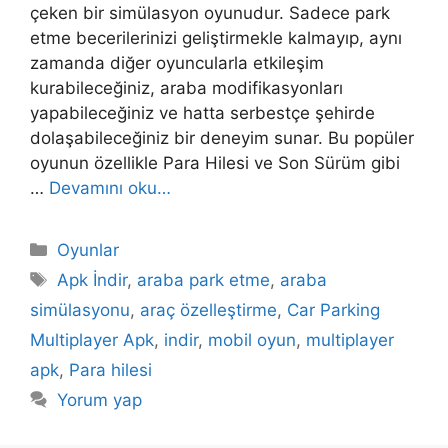
çeken bir simülasyon oyunudur. Sadece park
etme becerilerinizi geliştirmekle kalmayıp, aynı
zamanda diğer oyuncularla etkileşim
kurabileceğiniz, araba modifikasyonları
yapabileceğiniz ve hatta serbestçe şehirde
dolaşabileceğiniz bir deneyim sunar. Bu popüler
oyunun özellikle Para Hilesi ve Son Sürüm gibi
…
Devamını oku…
Kategoriler
Oyunlar
Etiketler
Apk İndir
,
araba park etme
,
araba
simülasyonu
,
araç özelleştirme
,
Car Parking
Multiplayer Apk
,
indir
,
mobil oyun
,
multiplayer
apk
,
Para hilesi
Yorum yap