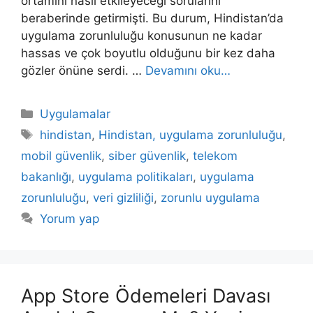
ortamını nasıl etkileyeceği sorularını
beraberinde getirmişti. Bu durum, Hindistan’da
uygulama zorunluluğu konusunun ne kadar
hassas ve çok boyutlu olduğunu bir kez daha
gözler önüne serdi. …
Devamını oku…
Kategoriler
Uygulamalar
Etiketler
hindistan
,
Hindistan, uygulama zorunluluğu
,
mobil güvenlik
,
siber güvenlik
,
telekom
bakanlığı
,
uygulama politikaları
,
uygulama
zorunluluğu
,
veri gizliliği
,
zorunlu uygulama
Yorum yap
App Store Ödemeleri Davası