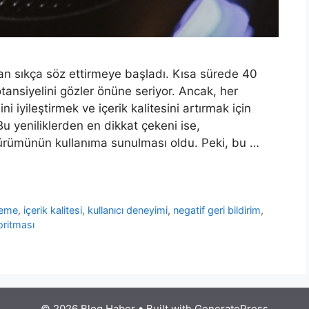
n sıkça söz ettirmeye başladı. Kısa sürede 40
tansiyelini gözler önüne seriyor. Ancak, her
i iyileştirmek ve içerik kalitesini artırmak için
Bu yeniliklerden en dikkat çekeni ise,
sürümünün kullanıma sunulması oldu. Peki, bu …
eleme
,
içerik kalitesi
,
kullanıcı deneyimi
,
negatif geri bildirim
,
ritması
© 2026 Blog Haber
• Built with
GeneratePress