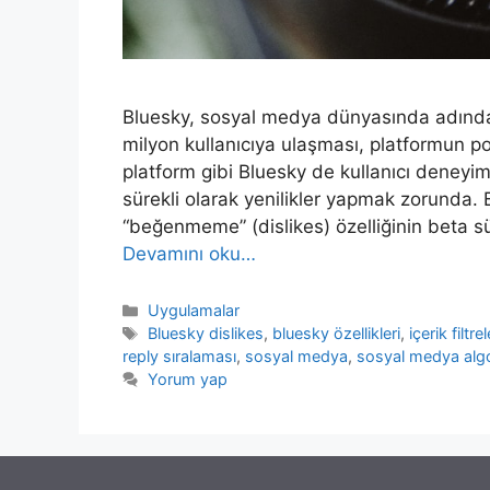
Bluesky, sosyal medya dünyasında adında
milyon kullanıcıya ulaşması, platformun po
platform gibi Bluesky de kullanıcı deneyimin
sürekli olarak yenilikler yapmak zorunda. 
“beğenmeme” (dislikes) özelliğinin beta 
Devamını oku…
Kategoriler
Uygulamalar
Etiketler
Bluesky dislikes
,
bluesky özellikleri
,
içerik filtr
reply sıralaması
,
sosyal medya
,
sosyal medya algo
Yorum yap