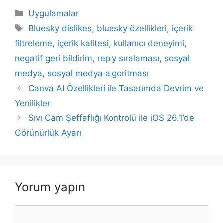
Kategoriler
Uygulamalar
Etiketler
Bluesky dislikes
,
bluesky özellikleri
,
içerik
filtreleme
,
içerik kalitesi
,
kullanıcı deneyimi
,
negatif geri bildirim
,
reply sıralaması
,
sosyal
medya
,
sosyal medya algoritması
Yazı
Canva AI Özellikleri ile Tasarımda Devrim ve
dolaşımı
Yenilikler
Sıvı Cam Şeffaflığı Kontrolü ile iOS 26.1’de
Görünürlük Ayarı
Yorum yapın
Yorum