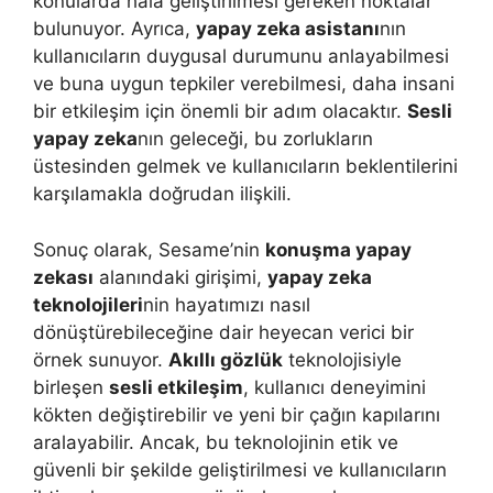
konularda hala geliştirilmesi gereken noktalar
bulunuyor. Ayrıca,
yapay zeka asistanı
nın
kullanıcıların duygusal durumunu anlayabilmesi
ve buna uygun tepkiler verebilmesi, daha insani
bir etkileşim için önemli bir adım olacaktır.
Sesli
yapay zeka
nın geleceği, bu zorlukların
üstesinden gelmek ve kullanıcıların beklentilerini
karşılamakla doğrudan ilişkili.
Sonuç olarak, Sesame’nin
konuşma yapay
zekası
alanındaki girişimi,
yapay zeka
teknolojileri
nin hayatımızı nasıl
dönüştürebileceğine dair heyecan verici bir
örnek sunuyor.
Akıllı gözlük
teknolojisiyle
birleşen
sesli etkileşim
, kullanıcı deneyimini
kökten değiştirebilir ve yeni bir çağın kapılarını
aralayabilir. Ancak, bu teknolojinin etik ve
güvenli bir şekilde geliştirilmesi ve kullanıcıların