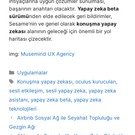
ihtiyaçlarına uygun çözümler sunulması,
başarının anahtarı olacaktır.
Yapay zeka beta
sürümü
nden elde edilecek geri bildirimler,
Sesame’nin ve genel olarak
konuşma yapay
zekası
alanının geleceği için önemli bir yol
haritası çizecektir.
img:
Musemind UX Agency
Kategoriler
Uygulamalar
Etiketler
Konuşma yapay zekası
,
oculus kurucuları
,
sesli etkileşim
,
sesli yapay zeka
,
yapay zeka
asistanı
,
yapay zeka beta
,
yapay zeka
teknolojileri
Yazı
Airbnb Sosyal Ağ ile Seyahat Topluluğu ve
dolaşımı
Gezgin Ağı