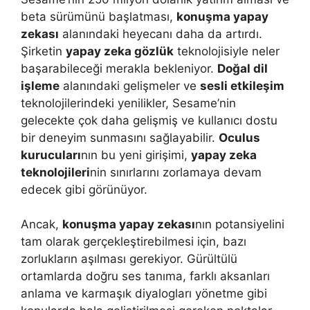
beta sürümünü başlatması,
konuşma yapay
zekası
alanındaki heyecanı daha da artırdı.
Şirketin
yapay zeka gözlük
teknolojisiyle neler
başarabileceği merakla bekleniyor.
Doğal dil
işleme
alanındaki gelişmeler ve
sesli etkileşim
teknolojilerindeki yenilikler, Sesame’nin
gelecekte çok daha gelişmiş ve kullanıcı dostu
bir deneyim sunmasını sağlayabilir.
Oculus
kurucuları
nın bu yeni girişimi,
yapay zeka
teknolojileri
nin sınırlarını zorlamaya devam
edecek gibi görünüyor.
Ancak,
konuşma yapay zekası
nın potansiyelini
tam olarak gerçekleştirebilmesi için, bazı
zorlukların aşılması gerekiyor. Gürültülü
ortamlarda doğru ses tanıma, farklı aksanları
anlama ve karmaşık diyalogları yönetme gibi