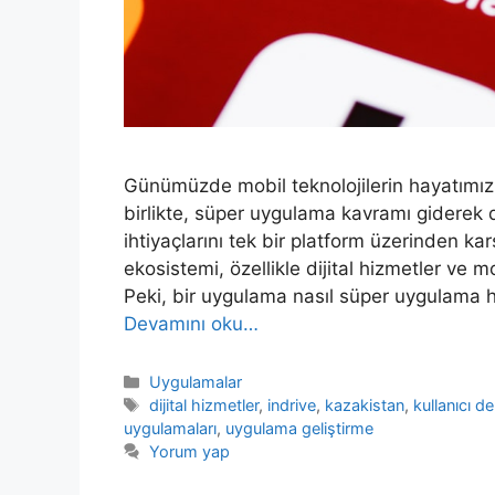
Günümüzde mobil teknolojilerin hayatımızı
birlikte, süper uygulama kavramı giderek d
ihtiyaçlarını tek bir platform üzerinden 
ekosistemi, özellikle dijital hizmetler ve m
Peki, bir uygulama nasıl süper uygulama 
Devamını oku…
Kategoriler
Uygulamalar
Etiketler
dijital hizmetler
,
indrive
,
kazakistan
,
kullanıcı d
uygulamaları
,
uygulama geliştirme
Yorum yap