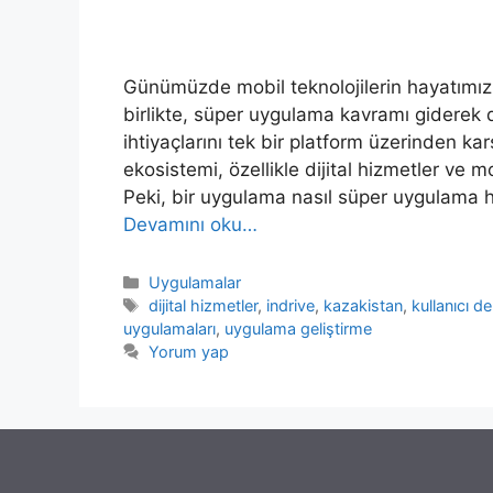
Günümüzde mobil teknolojilerin hayatımızı
birlikte, süper uygulama kavramı giderek d
ihtiyaçlarını tek bir platform üzerinden 
ekosistemi, özellikle dijital hizmetler ve m
Peki, bir uygulama nasıl süper uygulama 
Devamını oku…
Kategoriler
Uygulamalar
Etiketler
dijital hizmetler
,
indrive
,
kazakistan
,
kullanıcı d
uygulamaları
,
uygulama geliştirme
Yorum yap