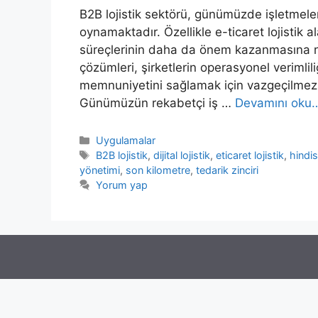
B2B lojistik sektörü, günümüzde işletmeler
oynamaktadır. Özellikle e-ticaret lojistik a
süreçlerinin daha da önem kazanmasına n
çözümleri, şirketlerin operasyonel verimlil
memnuniyetini sağlamak için vazgeçilmez 
Günümüzün rekabetçi iş …
Devamını oku
Kategoriler
Uygulamalar
Etiketler
B2B lojistik
,
dijital lojistik
,
eticaret lojistik
,
hindis
yönetimi
,
son kilometre
,
tedarik zinciri
Yorum yap