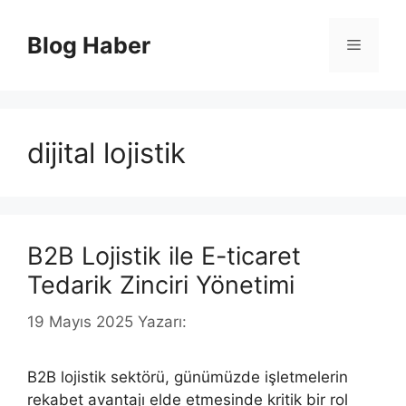
İçeriğe
atla
Blog Haber
Menü
dijital lojistik
B2B Lojistik ile E-ticaret
Tedarik Zinciri Yönetimi
19 Mayıs 2025
Yazarı:
B2B lojistik sektörü, günümüzde işletmelerin
rekabet avantajı elde etmesinde kritik bir rol