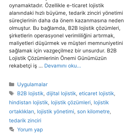
oynamaktadır. Özellikle e-ticaret lojistik
alanındaki hızlı büyüme, tedarik zinciri yönetimi
süreçlerinin daha da önem kazanmasına neden
olmuştur. Bu bağlamda, B2B lojistik çözümleri,
şirketlerin operasyonel verimliliğini artırmak,
maliyetleri düşürmek ve müşteri memnuniyetini
sağlamak için vazgeçilmez bir unsurdur. B2B
Lojistik Çözümlerinin Önemi Günümüzün
rekabetçi iş …
Devamını oku…
Kategoriler
Uygulamalar
Etiketler
B2B lojistik
,
dijital lojistik
,
eticaret lojistik
,
hindistan lojistik
,
lojistik çözümleri
,
lojistik
ortaklıkları
,
lojistik yönetimi
,
son kilometre
,
tedarik zinciri
Yorum yap