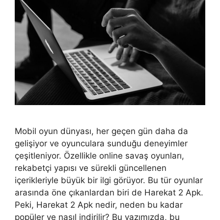
Mobil oyun dünyası, her geçen gün daha da
gelişiyor ve oyunculara sunduğu deneyimler
çeşitleniyor. Özellikle online savaş oyunları,
rekabetçi yapısı ve sürekli güncellenen
içerikleriyle büyük bir ilgi görüyor. Bu tür oyunlar
arasında öne çıkanlardan biri de Harekat 2 Apk.
Peki, Harekat 2 Apk nedir, neden bu kadar
popüler ve nasıl indirilir? Bu yazımızda, bu