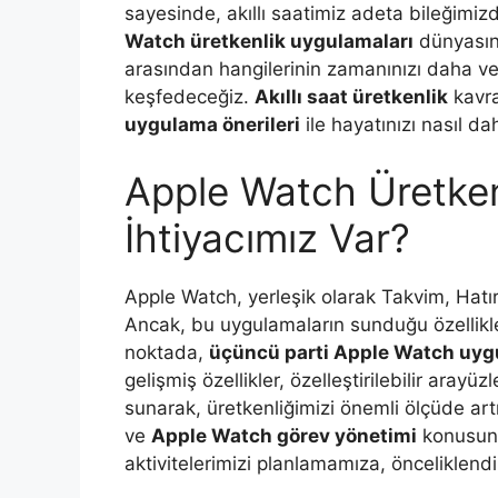
sayesinde, akıllı saatimiz adeta bileğimizd
Watch üretkenlik uygulamaları
dünyasın
arasından hangilerinin zamanınızı daha ve
keşfedeceğiz.
Akıllı saat üretkenlik
kavra
uygulama önerileri
ile hayatınızı nasıl da
Apple Watch Üretken
İhtiyacımız Var?
Apple Watch, yerleşik olarak Takvim, Hatırla
Ancak, bu uygulamaların sunduğu özellikle
noktada,
üçüncü parti Apple Watch uyg
gelişmiş özellikler, özelleştirilebilir arayü
sunarak, üretkenliğimizi önemli ölçüde artı
ve
Apple Watch görev yönetimi
konusund
aktivitelerimizi planlamamıza, önceliklen