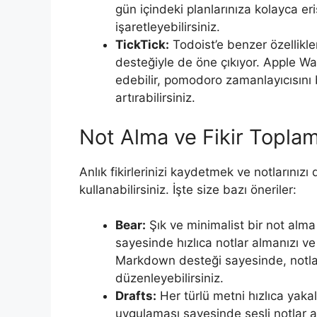
gün içindeki planlarınıza kolayca er
işaretleyebilirsiniz.
TickTick:
Todoist’e benzer özellikl
desteğiyle de öne çıkıyor. Apple Wa
edebilir, pomodoro zamanlayıcısını b
artırabilirsiniz.
Not Alma ve Fikir Topla
Anlık fikirlerinizi kaydetmek ve notlarını
kullanabilirsiniz. İşte size bazı öneriler:
Bear:
Şık ve minimalist bir not alm
sayesinde hızlıca notlar almanızı ve
Markdown desteği sayesinde, notları
düzenleyebilirsiniz.
Drafts:
Her türlü metni hızlıca yaka
uygulaması sayesinde sesli notlar ala