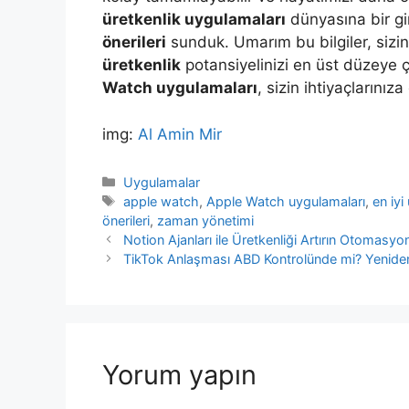
üretkenlik uygulamaları
dünyasına bir gi
önerileri
sunduk. Umarım bu bilgiler, sizi
üretkenlik
potansiyelinizi en üst düzeye 
Watch uygulamaları
, sizin ihtiyaçlarınız
img:
Al Amin Mir
Kategoriler
Uygulamalar
Etiketler
apple watch
,
Apple Watch uygulamaları
,
en iyi
önerileri
,
zaman yönetimi
Yazı
Notion Ajanları ile Üretkenliği Artırın Otomasyon
dolaşımı
TikTok Anlaşması ABD Kontrolünde mi? Yeniden
Yorum yapın