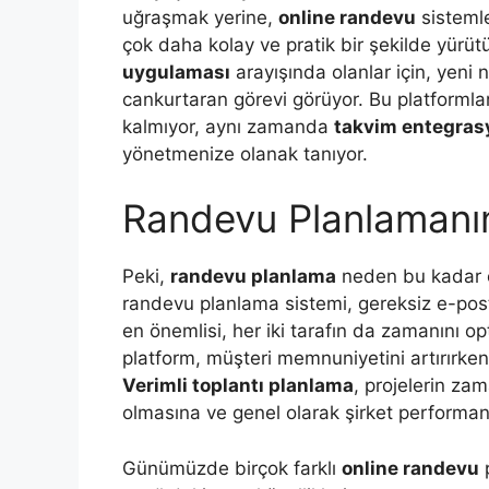
uğraşmak yerine,
online randevu
sisteml
çok daha kolay ve pratik bir şekilde yürütü
uygulaması
arayışında olanlar için, yeni 
cankurtaran görevi görüyor. Bu platformla
kalmıyor, aynı zamanda
takvim entegra
yönetmenize olanak tanıyor.
Randevu Planlamanın
Peki,
randevu planlama
neden bu kadar ön
randevu planlama sistemi, gereksiz e-posta 
en önemlisi, her iki tarafın da zamanını o
platform, müşteri memnuniyetini artırırken,
Verimli toplantı planlama
, projelerin za
olmasına ve genel olarak şirket performan
Günümüzde birçok farklı
online randevu
p