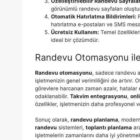
Özelleştirilebilir Randevu Sayfalar
görünümlü randevu sayfaları oluştura
Otomatik Hatırlatma Bildirimleri:
R
hatırlatma e-postaları ve SMS mesaj
Ücretsiz Kullanım:
Temel özellikler
ideal bir çözümdür.
Randevu Otomasyonu ile 
Randevu otomasyonu
, sadece randevu a
işletmenizin genel verimliliğini de artırır.
görevlere harcanan zaman azalır, hatalar e
odaklanabilir.
Takvim entegrasyonu
,
onl
özellikler, işletmenizin daha profesyonel 
Sonuç olarak,
randevu planlama
, modern
randevu
sistemleri,
toplantı planlama
ara
işletmelerin zamanlarını daha iyi yönetmele