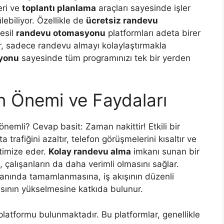
eri ve
toplantı planlama
araçları sayesinde işler
lebiliyor. Özellikle de
ücretsiz randevu
nesil
randevu otomasyonu
platformları adeta birer
r, sadece randevu almayı kolaylaştırmakla
syonu
sayesinde tüm programınızı tek bir yerden
 Önemi ve Faydaları
emli? Cevap basit: Zaman nakittir! Etkili bir
trafiğini azaltır, telefon görüşmelerini kısaltır ve
ptimize eder.
Kolay randevu alma
imkanı sunan bir
 çalışanların da daha verimli olmasını sağlar.
manında tamamlanmasına, iş akışının düzenli
sının yükselmesine katkıda bulunur.
latformu bulunmaktadır. Bu platformlar, genellikle