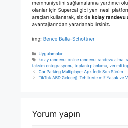
memnuniyetini sağlamalarına yardımcı olu
olanlar için Supercal gibi yeni nesil platfo
araçları kullanarak, siz de
kolay randevu
avantajlarından yararlanabilirsiniz.
img:
Bence Balla-Schottner
Kategoriler
Uygulamalar
Etiketler
kolay randevu
,
online randevu
,
randevu alma
,
takvim entegrasyonu
,
toplantı planlama
,
verimli to
Yazı
Car Parking Multiplayer Apk İndir Son Sürüm
dolaşımı
TikTok ABD Geleceği Tehlikede mi? Yasak ve Veri 
Yorum yapın