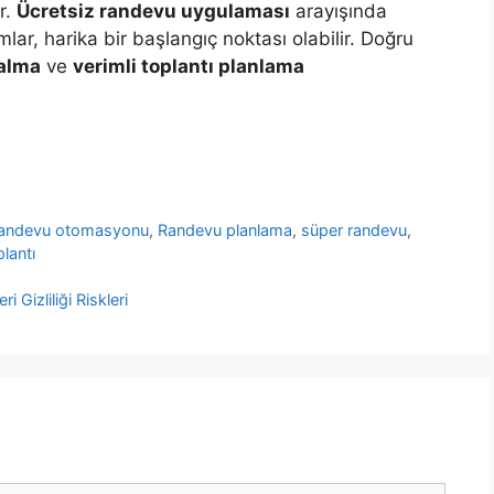
r.
Ücretsiz randevu uygulaması
arayışında
rmlar, harika bir başlangıç noktası olabilir. Doğru
 alma
ve
verimli toplantı planlama
randevu otomasyonu
,
Randevu planlama
,
süper randevu
,
plantı
Gizliliği Riskleri