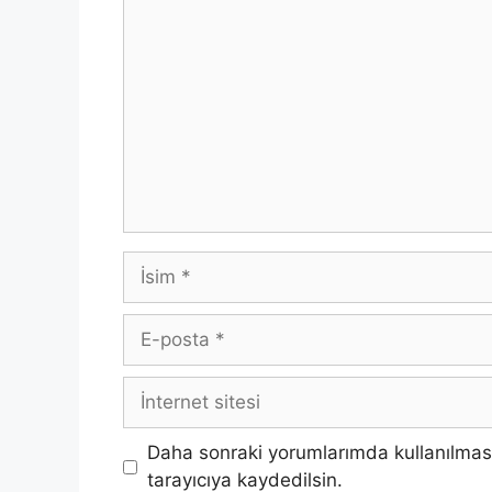
Yorum
İsim
E-
posta
İnternet
sitesi
Daha sonraki yorumlarımda kullanılması
tarayıcıya kaydedilsin.