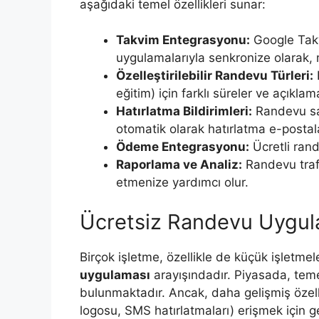
aşağıdaki temel özellikleri sunar:
Takvim Entegrasyonu:
Google Takv
uygulamalarıyla senkronize olarak, 
Özelleştirilebilir Randevu Türleri:
F
eğitim) için farklı süreler ve açıklama
Hatırlatma Bildirimleri:
Randevu sa
otomatik olarak hatırlatma e-postal
Ödeme Entegrasyonu:
Ücretli ran
Raporlama ve Analiz:
Randevu trafiğ
etmenize yardımcı olur.
Ücretsiz Randevu Uygu
Birçok işletme, özellikle de küçük işletme
uygulaması
arayışındadır. Piyasada, temel
bulunmaktadır. Ancak, daha gelişmiş özelli
logosu, SMS hatırlatmaları) erişmek için ge