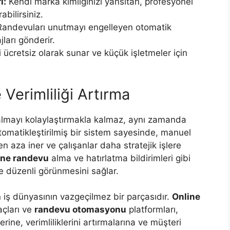
ı:
Kendi marka kimliğinizi yansıtan, profesyonel
bilirsiniz.
andevuları unutmayı engelleyen otomatik
ları gönderir.
i ücretsiz olarak sunar ve küçük işletmeler için
Verimliliği Artırma
lmayı kolaylaştırmakla kalmaz, aynı zamanda
 Otomatikleştirilmiş bir sistem sayesinde, manuel
n aza iner ve çalışanlar daha stratejik işlere
ine randevu
alma ve hatırlatma bildirimleri gibi
ve düzenli görünmesini sağlar.
 iş dünyasının vazgeçilmez bir parçasıdır.
Online
çları ve
randevu otomasyonu
platformları,
rine, verimliliklerini artırmalarına ve müşteri