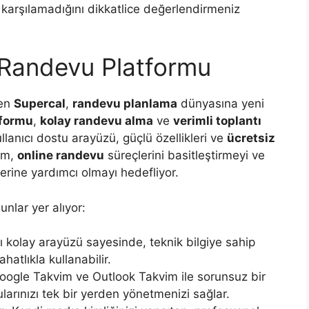
ıp karşılamadığını dikkatlice değerlendirmeniz
l Randevu Platformu
len
Supercal
,
randevu planlama
dünyasına yeni
tformu
,
kolay randevu alma
ve
verimli toplantı
llanıcı dostu arayüzü, güçlü özellikleri ve
ücretsiz
orm,
online randevu
süreçlerini basitleştirmeyi ve
erine yardımcı olmayı hedefliyor.
unlar yer alıyor:
ı kolay arayüzü sayesinde, teknik bilgiye sahip
hatlıkla kullanabilir.
ogle Takvim ve Outlook Takvim ile sorunsuz bir
larınızı tek bir yerden yönetmenizi sağlar.