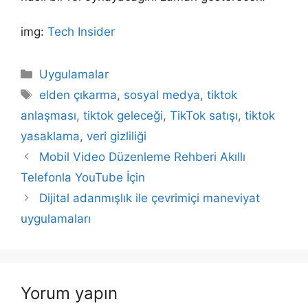
img:
Tech Insider
Kategoriler
Uygulamalar
Etiketler
elden çıkarma
,
sosyal medya
,
tiktok
anlaşması
,
tiktok geleceği
,
TikTok satışı
,
tiktok
yasaklama
,
veri gizliliği
Yazı
Mobil Video Düzenleme Rehberi Akıllı
dolaşımı
Telefonla YouTube İçin
Dijital adanmışlık ile çevrimiçi maneviyat
uygulamaları
Yorum yapın