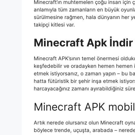
Minecraft’ın muhtemelen çoğu insan için ço
anlamıyla tüm zamanların en büyük oyunla
sürülmesine rağmen, hala dünyanın her yer
takipçi kitlesi var.
Minecraft Apk İndir
Minecraft APK’sının temel önermesi olduk
keşfedebilir ve oradayken hemen hemen iste
etmek istiyorsanız, o zaman yapın – bu baş
hatta fütüristik bir şehir inşa etmek istiy
harcayacağınız zamanı ayırabildiğiniz sürec
Minecraft APK mobil 
Artık nerede olursanız olun Minecraft oyna
böylece trende, uçuşta, arabada – nerede o