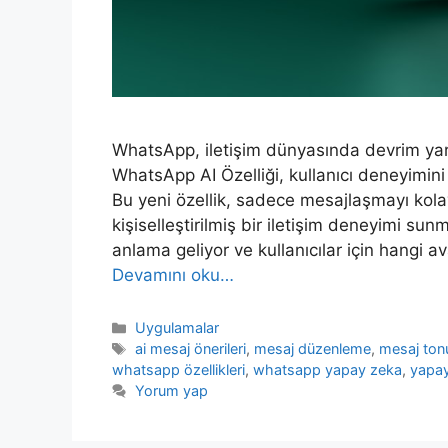
WhatsApp, iletişim dünyasında devrim ya
WhatsApp AI Özelliği, kullanıcı deneyimin
Bu yeni özellik, sadece mesajlaşmayı kola
kişiselleştirilmiş bir iletişim deneyimi sun
anlama geliyor ve kullanıcılar için hangi 
Devamını oku…
Kategoriler
Uygulamalar
Etiketler
ai mesaj önerileri
,
mesaj düzenleme
,
mesaj ton
whatsapp özellikleri
,
whatsapp yapay zeka
,
yapay
Yorum yap