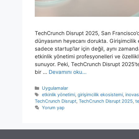
TechCrunch Disrupt 2025, San Francisco’da
dünyasının heyecanı dorukta. Girişimcilik e
sadece startup’lar için değil, aynı zamand
etkinlik yönetimi profesyonelleri ve özellikl
sunuyor. Peki, TechCrunch Disrupt 2025‘t
bir …
Devamını oku…
Kategoriler
Uygulamalar
Etiketler
etkinlik yönetimi
,
girişimcilik ekosistemi
,
inova
TechCrunch Disrupt
,
TechCrunch Disrupt 2025
,
te
Yorum yap