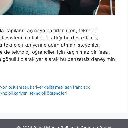
 kapılarını açmaya hazırlanırken, teknoloji
kosisteminin kalbinin attığı bu dev etkinlik,
a teknoloji kariyerine adım atmak isteyenler,
e de teknoloji öğrencileri için kaçırılmaz bir fırsat
e gönüllü olarak yer alarak bu benzersiz deneyimin
syon buluşması
,
kariyer geliştirme
,
san francisco
,
knoloji kariyeri
,
teknoloji öğrencileri
© 2026 Blog Haber
• Built with
GeneratePress