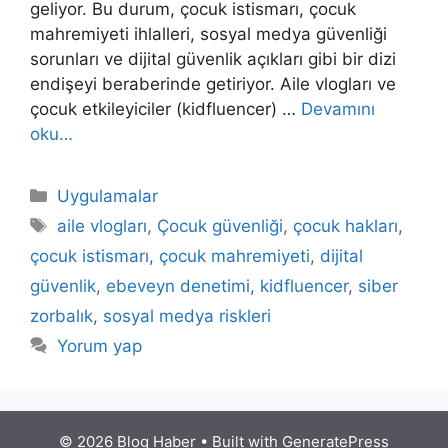
geliyor. Bu durum, çocuk istismarı, çocuk
mahremiyeti ihlalleri, sosyal medya güvenliği
sorunları ve dijital güvenlik açıkları gibi bir dizi
endişeyi beraberinde getiriyor. Aile vlogları ve
çocuk etkileyiciler (kidfluencer) …
Devamını
oku…
Kategoriler
Uygulamalar
Etiketler
aile vlogları
,
Çocuk güvenliği
,
çocuk hakları
,
çocuk istismarı
,
çocuk mahremiyeti
,
dijital
güvenlik
,
ebeveyn denetimi
,
kidfluencer
,
siber
zorbalık
,
sosyal medya riskleri
Yorum yap
© 2026 Blog Haber
• Built with
GeneratePress