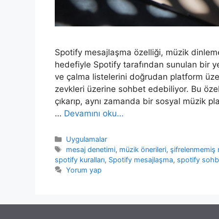
Spotify mesajlaşma özelliği, müzik dinlem
hedefiyle Spotify tarafından sunulan bir yeni
ve çalma listelerini doğrudan platform üze
zevkleri üzerine sohbet edebiliyor. Bu öze
çıkarıp, aynı zamanda bir sosyal müzik pla
…
Devamını oku…
Kategoriler
Uygulamalar
Etiketler
mesaj denetimi
,
müzik önerileri
,
şifrelenmemiş 
spotify kuralları
,
Spotify mesajlaşma
,
spotify sohb
Yorum yap