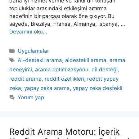
daha iyi hizmet verme ve farklı dil konuşan
topluluklar arasındaki etkileşimi artırma
hedefinin bir parçası olarak öne çıkıyor. Bu
sayede, Brezilya, Fransa, Almanya, İspanya, …
Devamını oku…
Kategoriler
Uygulamalar
Etiketler
AI-destekli arama
,
aidestekli arama
,
arama
deneyimi
,
arama optimizasyonu
,
dil desteği
,
reddit arama
,
reddit özellikleri
,
reddit yapay
zeka
,
yapay zeka arama
,
yapay zeka destekli
Yorum yap
Reddit Arama Motoru: İçerik