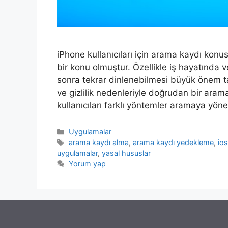
iPhone kullanıcıları için arama kaydı ko
bir konu olmuştur. Özellikle iş hayatında
sonra tekrar dinlenebilmesi büyük önem taş
ve gizlilik nedenleriyle doğrudan bir ar
kullanıcıları farklı yöntemler aramaya yön
Kategoriler
Uygulamalar
Etiketler
arama kaydı alma
,
arama kaydı yedekleme
,
io
uygulamalar
,
yasal hususlar
Yorum yap