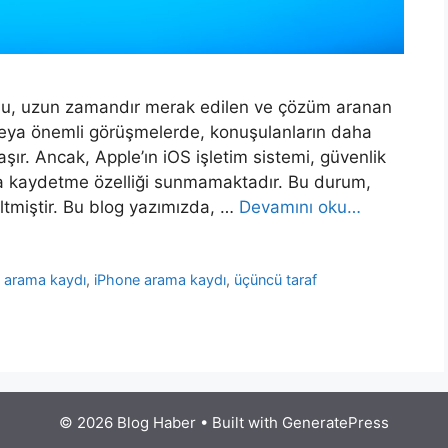
nusu, uzun zamandır merak edilen ve çözüm aranan
 veya önemli görüşmelerde, konuşulanların daha
ır. Ancak, Apple’ın iOS işletim sistemi, güvenlik
ama kaydetme özelliği sunmamaktadır. Bu durum,
eltmiştir. Bu blog yazımızda, …
Devamını oku…
s arama kaydı
,
iPhone arama kaydı
,
üçüncü taraf
© 2026 Blog Haber
• Built with
GeneratePress