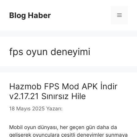
İçeriğe
atla
Blog Haber
Menü
fps oyun deneyimi
Hazmob FPS Mod APK İndir
v2.17.21 Sınırsız Hile
18 Mayıs 2025
Yazarı:
Mobil oyun dünyası, her geçen gün daha da
gelişerek oyunculara çeşitli deneyimler sunmaya