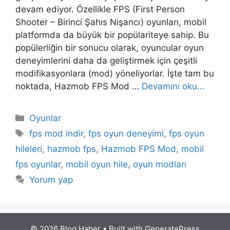
devam ediyor. Özellikle FPS (First Person
Shooter – Birinci Şahıs Nişancı) oyunları, mobil
platformda da büyük bir popülariteye sahip. Bu
popülerliğin bir sonucu olarak, oyuncular oyun
deneyimlerini daha da geliştirmek için çeşitli
modifikasyonlara (mod) yöneliyorlar. İşte tam bu
noktada, Hazmob FPS Mod …
Devamını oku…
Kategoriler
Oyunlar
Etiketler
fps mod indir
,
fps oyun deneyimi
,
fps oyun
hileleri
,
hazmob fps
,
Hazmob FPS Mod
,
mobil
fps oyunlar
,
mobil oyun hile
,
oyun modları
Yorum yap
© 2026 Blog Haber
• Built with
GeneratePress