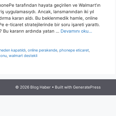
honePe tarafından hayata geçirilen ve Walmart’ın
eriş uygulamasıydı. Ancak, lansmanından iki yıl
andırma kararı aldı. Bu beklenmedik hamle, online
-ticaret stratejilerinde bir soru işareti yarattı.
? Bu kararın ardında yatan …
Devamını oku…
neden kapatıldı
,
online perakende
,
phonepe eticaret
,
sonu
,
walmart destekli
© 2026 Blog Haber
• Built with
GeneratePress