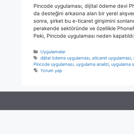
Pincode uygulaması, dijital ödeme devi P
da desteğini arkasına alan bir yerel alışv
sonra, şirket bu e-ticaret girişimini sonl
perakende sektöründe ve özellikle PhonePe e
Peki, Pincode uygulaması neden kapatıldı
Kategoriler
Uygulamalar
Etiketler
dijital ödeme uygulaması
,
eticaret uygulaması
,
Pincode uygulaması
,
uygulama analizi
,
uygulama 
Yorum yap