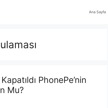
Ana Sayfa
gulaması
Kapatıldı PhonePe’nin
on Mu?