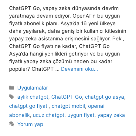
ChatGPT Go, yapay zeka dünyasında devrim
yaratmaya devam ediyor. OpenAI’ın bu uygun
fiyatlı abonelik planı, Asya’da 16 yeni ülkeye
daha yayılarak, daha geniş bir kullanıcı kitlesinin
yapay zeka asistanına erişmesini sağlıyor. Peki,
ChatGPT Go fiyatı ne kadar, ChatGPT Go
Asya‘da hangi yenilikleri getiriyor ve bu uygun
fiyatlı yapay zeka çözümü neden bu kadar
popüler? ChatGPT …
Devamını oku…
Kategoriler
Uygulamalar
Etiketler
aylık chatgpt
,
ChatGPT Go
,
chatgpt go asya
,
chatgpt go fiyatı
,
chatgpt mobil
,
openai
abonelik
,
ucuz chatgpt
,
uygun fiyat
,
yapay zeka
Yorum yap