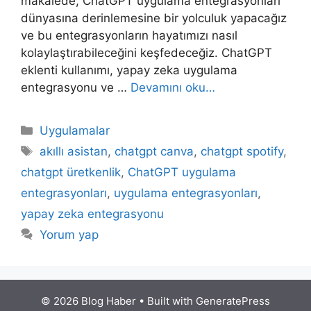
makalede, ChatGPT uygulama entegrasyonları
dünyasına derinlemesine bir yolculuk yapacağız
ve bu entegrasyonların hayatımızı nasıl
kolaylaştırabileceğini keşfedeceğiz. ChatGPT
eklenti kullanımı, yapay zeka uygulama
entegrasyonu ve …
Devamını oku…
Kategoriler
Uygulamalar
Etiketler
akıllı asistan
,
chatgpt canva
,
chatgpt spotify
,
chatgpt üretkenlik
,
ChatGPT uygulama
entegrasyonları
,
uygulama entegrasyonları
,
yapay zeka entegrasyonu
Yorum yap
© 2026 Blog Haber
• Built with
GeneratePress