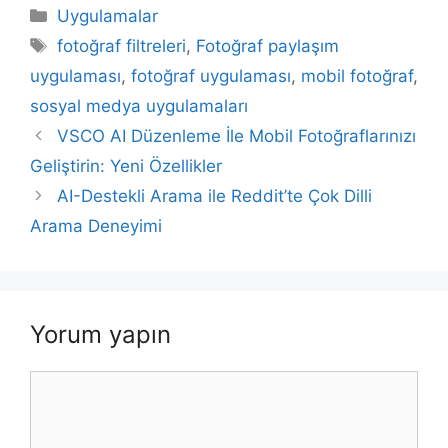
Kategoriler
Uygulamalar
Etiketler
fotoğraf filtreleri
,
Fotoğraf paylaşım
uygulaması
,
fotoğraf uygulaması
,
mobil fotoğraf
,
sosyal medya uygulamaları
Yazı
VSCO AI Düzenleme İle Mobil Fotoğraflarınızı
dolaşımı
Geliştirin: Yeni Özellikler
AI-Destekli Arama ile Reddit’te Çok Dilli
Arama Deneyimi
Yorum yapın
Yorum