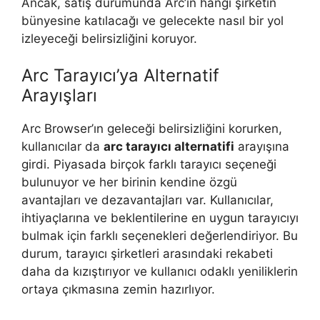
Ancak, satış durumunda Arc’ın hangi şirketin
bünyesine katılacağı ve gelecekte nasıl bir yol
izleyeceği belirsizliğini koruyor.
Arc Tarayıcı’ya Alternatif
Arayışları
Arc Browser’ın geleceği belirsizliğini korurken,
kullanıcılar da
arc tarayıcı alternatifi
arayışına
girdi. Piyasada birçok farklı tarayıcı seçeneği
bulunuyor ve her birinin kendine özgü
avantajları ve dezavantajları var. Kullanıcılar,
ihtiyaçlarına ve beklentilerine en uygun tarayıcıyı
bulmak için farklı seçenekleri değerlendiriyor. Bu
durum, tarayıcı şirketleri arasındaki rekabeti
daha da kızıştırıyor ve kullanıcı odaklı yeniliklerin
ortaya çıkmasına zemin hazırlıyor.