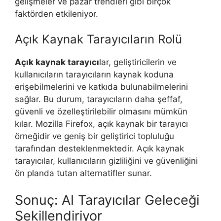
gelişmeler ve pazar trendleri gibi birçok
faktörden etkileniyor.
Açık Kaynak Tarayıcıların Rolü
Açık kaynak tarayıcı
lar, geliştiricilerin ve
kullanıcıların tarayıcıların kaynak koduna
erişebilmelerini ve katkıda bulunabilmelerini
sağlar. Bu durum, tarayıcıların daha şeffaf,
güvenli ve özelleştirilebilir olmasını mümkün
kılar. Mozilla Firefox, açık kaynak bir tarayıcı
örneğidir ve geniş bir geliştirici topluluğu
tarafından desteklenmektedir. Açık kaynak
tarayıcılar, kullanıcıların gizliliğini ve güvenliğini
ön planda tutan alternatifler sunar.
Sonuç: AI Tarayıcılar Geleceği
Şekillendiriyor