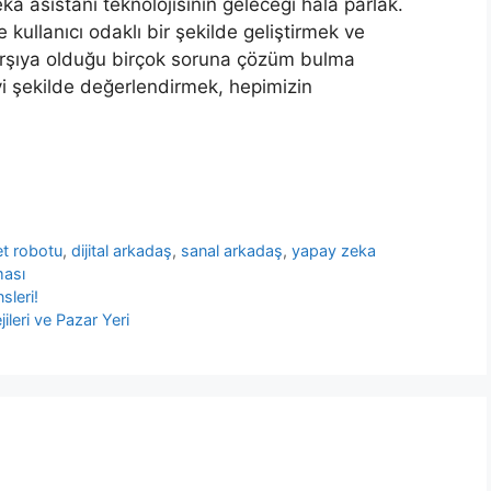
a asistanı teknolojisinin geleceği hala parlak.
 kullanıcı odaklı bir şekilde geliştirmek ve
karşıya olduğu birçok soruna çözüm bulma
yi şekilde değerlendirmek, hepimizin
et robotu
,
dijital arkadaş
,
sanal arkadaş
,
yapay zeka
ması
sleri!
leri ve Pazar Yeri