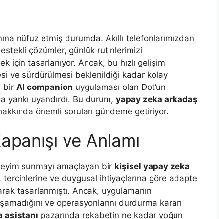
ına nüfuz etmiş durumda. Akıllı telefonlarımızdan
destekli çözümler, günlük rutinlerimizi
k için tasarlanıyor. Ancak, bu hızlı gelişim
esi ve sürdürülmesi beklenildiği kadar kolay
ş bir
AI companion
uygulaması olan Dot’un
a yankı uyandırdı. Bu durum,
yapay zeka arkadaş
hakkında önemli soruları gündeme getiriyor.
apanışı ve Anlamı
 deneyim sunmayı amaçlayan bir
kişisel yapay zeka
a, tercihlerine ve duygusal ihtiyaçlarına göre adapte
arak tasarlanmıştı. Ancak, uygulamanın
ulaşamadığını ve operasyonlarını durdurma kararı
 asistanı
pazarında rekabetin ne kadar yoğun