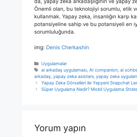
da, yapay zeka arkadaşlığının ve yapay zek
Önemli olan, bu teknolojiyi sorumlu, etik ve
kullanmak. Yapay zeka, insanlığın karşı 
potansiyeline sahip ve bu potansiyeli en i
sorumluluğunda.
img:
Denis Cherkashin
Kategoriler
Uygulamalar
Etiketler
ai arkadaş uygulaması
,
AI companion
,
ai sohb
arkadaş
,
yapay zeka asistanı
,
yapay zeka uygula
Yazı
Yapay Zeka Görselleri ile Yepyeni Snapchat Len
dolaşımı
Süper Uygulama Nedir? Mobil Uygulama Strateji
Yorum yapın